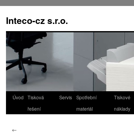
Přejít
k
Inteco-cz s.r.o.
obsahu
webu
Úvod
Tisková
Servis
Spotřební
Tiskové
řešení
materiál
náklady
←