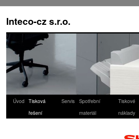
Přejít
k
Inteco-cz s.r.o.
obsahu
webu
Úvod
Tisková
Servis
Spotřební
Tiskové
řešení
materiál
náklady