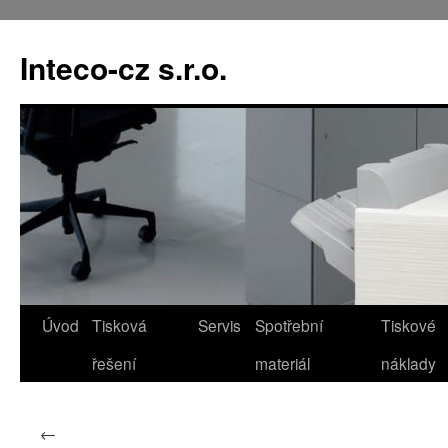
Přejít
k
Inteco-cz s.r.o.
obsahu
webu
Úvod
Tisková
Servis
Spotřební
Tiskové
řešení
materiál
náklady
←