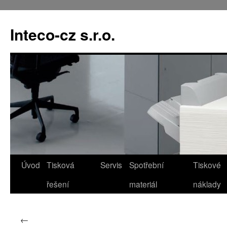
Přejít
k
Inteco-cz s.r.o.
obsahu
webu
Úvod
Tisková
Servis
Spotřební
Tiskové
řešení
materiál
náklady
←